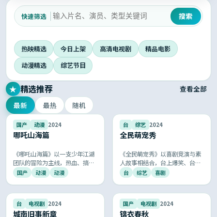
搜索
快速筛选
热映精选
今日上架
高清电视剧
精品电影
动漫精选
综艺节目
精选推荐
★
查看全部
最新
最热
随机
8.2
9.0
国产
动漫
2024
台
综艺
2024
哪吒山海篇
全民萌宠秀
《哪吒山海篇》以一支少年江湖
《全民萌宠秀》以喜剧竞演与素
团队的冒险为主线，热血、搞
人故事相结合，台上爆笑、台下
笑、感动一应俱全，国风音乐与
走心，被全网称为「年度最治愈
国产
动漫
动漫
台
综艺
喜剧
京剧元素的运用让人耳目一新。
的国产综艺」。
9.3
9.5
台
电视剧
2024
国产
电视剧
2024
城南旧事新章
锦衣春秋