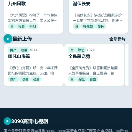
九州凤歌
潜伏长安
《九州凤歌》构筑了一个气势恢
《潜伏长安》讲述抗战胜利前夕
宏的东方仙侠世界，主人公在历
一名地下党员潜伏敌营、传递重
劫渡情中追寻大道，国风美学叠
要情报的故事，硬桥硬马的谍战
台
电影
科幻
台
电视剧
惊悚
加顶级特效，剑舞云霄、神话再
智斗与铁骨柔情的家国大爱并
生，给观众一次极致的视觉与情
存，节奏紧凑令人窒息。
最新上传
✦
全部新片
感体验。
8.2
9.0
国产
动漫
2024
台
综艺
2024
哪吒山海篇
全民萌宠秀
《哪吒山海篇》以一支少年江湖
《全民萌宠秀》以喜剧竞演与素
团队的冒险为主线，热血、搞
人故事相结合，台上爆笑、台下
笑、感动一应俱全，国风音乐与
走心，被全网称为「年度最治愈
国产
动漫
动漫
台
综艺
喜剧
京剧元素的运用让人耳目一新。
的国产综艺」。
8090高清电视剧
国产免费观看高清电视剧8090
，
8090高清电视剧
汇聚国产电视剧、80后90