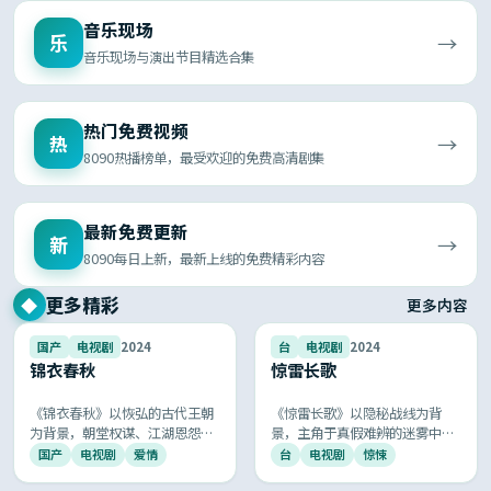
音乐现场
→
乐
音乐现场与演出节目精选合集
热门免费视频
→
热
8090热播榜单，最受欢迎的免费高清剧集
最新免费更新
→
新
8090每日上新，最新上线的免费精彩内容
更多精彩
◆
更多内容
9.5
9.5
国产
电视剧
2024
台
电视剧
2024
锦衣春秋
惊雷长歌
《锦衣春秋》以恢弘的古代王朝
《惊雷长歌》以隐秘战线为背
为背景，朝堂权谋、江湖恩怨与
景，主角于真假难辨的迷雾中执
儿女情长交织展开，服化道精
行任务，每一次接头都暗藏杀
国产
电视剧
爱情
台
电视剧
惊悚
良、故事跌宕起伏，再现古典中
机，剧情环环相扣，悬念层层递