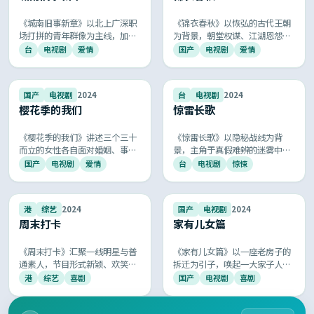
《城南旧事新章》以北上广深职
《锦衣春秋》以恢弘的古代王朝
场打拼的青年群像为主线，加
为背景，朝堂权谋、江湖恩怨与
班、租房、相亲、和解，每一处
儿女情长交织展开，服化道精
台
电视剧
爱情
国产
电视剧
爱情
细节都像在拍你我的日常，被网
良、故事跌宕起伏，再现古典中
友称为「最像生活的国产剧」。
国的厚重与浪漫。
7.8
9.5
国产
电视剧
2024
台
电视剧
2024
樱花季的我们
惊雷长歌
《樱花季的我们》讲述三个三十
《惊雷长歌》以隐秘战线为背
而立的女性各自面对婚姻、事业
景，主角于真假难辨的迷雾中执
与原生家庭的抉择，台词扎心金
行任务，每一次接头都暗藏杀
国产
电视剧
爱情
台
电视剧
惊悚
句不断，情绪与思考并存，国产
机，剧情环环相扣，悬念层层递
女性话题剧的代表作之一。
进，再现共和国谍战岁月的紧张
与荣光。
9.5
8.6
港
综艺
2024
国产
电视剧
2024
周末打卡
家有儿女篇
《周末打卡》汇聚一线明星与普
《家有儿女篇》以一座老房子的
通素人，节目形式新颖、欢笑与
拆迁为引子，唤起一大家子人对
感动并存，每期主题贴近生活，
童年、亲情与遗憾的回忆，群像
港
综艺
喜剧
国产
电视剧
喜剧
是周末家庭休闲的优质综艺选
戏份扎实，每个角色都像是身边
择。
的亲戚，真实得让人想哭。