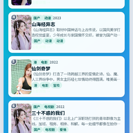
查看详情 →
4
国产
动漫
2023
山海经异志
《山海经异志》取材中国神话与上古传说，以国风美学打
造视觉盛宴，少年成长与家国情怀交织，被誉为国产动漫
的诚意之作，让 80 后 90 后看到童年再次发光。
国产
动漫
动漫
查看详情 →
5
港
电影
2022
仙剑奇梦
《仙剑奇梦》打造了一场跨越三界的爱情史诗，仙、魔、
人三界纷争中，男女主历经七世情劫终得圆满，唯美画面
与悲壮配乐令人记忆深刻。
港
电影
冒险
查看详情 →
6
国产
电视剧
2022
三十不惑的我们
《三十不惑的我们》以北上广深职场打拼的青年群像为主
线，加班、租房、相亲、和解，每一处细节都像在拍你我
的日常，被网友称为「最像生活的国产剧」。
国产
电视剧
爱情