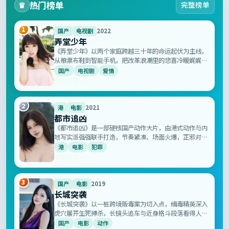
热门榜单
♛
完整榜单
1
国产
电视剧
2022
弄堂少年
《弄堂少年》以两个家庭跨越三十年的命运起伏为主线，
从粮票布鞋到智能手机，把改革浪潮里的悲喜冷暖娓娓道
来，是国产年代剧中难得的高分诚意之作。
国产
电视剧
爱情
查看详情 →
2
港
电影
2021
都市追凶
《都市追凶》是一部硬核国产动作大片，由港式动作与内
地写实派强强联手打造，节奏紧凑、场面火爆，正邪对决
惊心动魄，呈现国产动作类型片的最新高度。
港
电影
犯罪
查看详情 →
3
国产
电影
2019
长城突袭
《长城突袭》以一桩跨境贩毒案为切入点，缉毒精英深入
虎穴展开生死搏杀，长镜头追车与近身格斗段落看得人手
心冒汗，是新一代国产警匪片的标杆之作。
国产
电影
动作