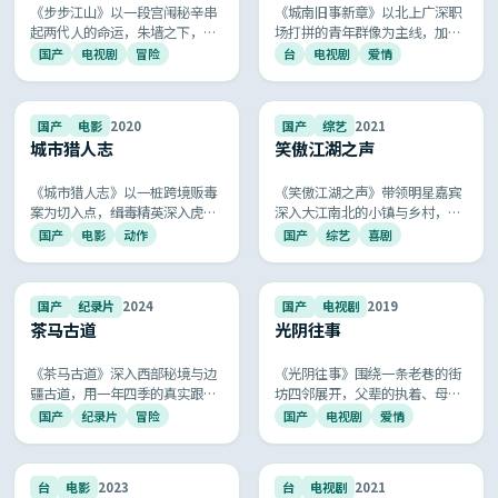
《步步江山》以一段宫闱秘辛串
《城南旧事新章》以北上广深职
起两代人的命运，朱墙之下，深
场打拼的青年群像为主线，加
情与谋略并存，朱砂痣与白月光
班、租房、相亲、和解，每一处
国产
电视剧
冒险
台
电视剧
爱情
的纠葛令人唏嘘不已。
细节都像在拍你我的日常，被网
友称为「最像生活的国产剧」。
9.3
9.3
国产
电影
2020
国产
综艺
2021
城市猎人志
笑傲江湖之声
《城市猎人志》以一桩跨境贩毒
《笑傲江湖之声》带领明星嘉宾
案为切入点，缉毒精英深入虎穴
深入大江南北的小镇与乡村，记
展开生死搏杀，长镜头追车与近
录人情冷暖与地方烟火，是慢综
国产
电影
动作
国产
综艺
喜剧
身格斗段落看得人手心冒汗，是
艺中的口碑爆款。
新一代国产警匪片的标杆之作。
9.3
9.1
国产
纪录片
2024
国产
电视剧
2019
茶马古道
光阴往事
《茶马古道》深入西部秘境与边
《光阴往事》围绕一条老巷的街
疆古道，用一年四季的真实跟
坊四邻展开，父辈的执着、母亲
拍，呈现普通牧民、手艺人与守
的隐忍与少年的张扬交织成一幅
国产
纪录片
冒险
国产
电视剧
爱情
夜人的生活片段，安静而动人。
80 后 90 后专属的成长画卷，温
情、幽默与遗憾共生。
9.1
9.0
台
电影
2023
台
电视剧
2021