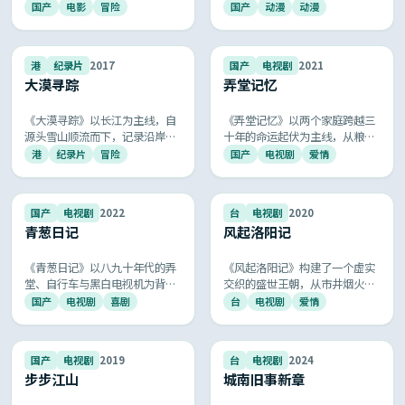
纷争中，男女主历经七世情劫终
长，每一帧都能截屏当壁纸，是
国产
电影
冒险
国产
动漫
动漫
得圆满，唯美画面与悲壮配乐令
阖家观看的国产高分动漫。
人记忆深刻。
9.4
9.3
港
纪录片
2017
国产
电视剧
2021
大漠寻踪
弄堂记忆
《大漠寻踪》以长江为主线，自
《弄堂记忆》以两个家庭跨越三
源头雪山顺流而下，记录沿岸城
十年的命运起伏为主线，从粮票
市与村落的变迁、城与人的故
布鞋到智能手机，把改革浪潮里
港
纪录片
冒险
国产
电视剧
爱情
事，是国产人文纪录片的标杆作
的悲喜冷暖娓娓道来，是国产年
品。
代剧中难得的高分诚意之作。
9.3
9.3
国产
电视剧
2022
台
电视剧
2020
青葱日记
风起洛阳记
《青葱日记》以八九十年代的弄
《风起洛阳记》构建了一个虚实
堂、自行车与黑白电视机为背
交织的盛世王朝，从市井烟火到
景，通过几个普通家庭的悲欢离
朝堂博弈，全景式呈现古代中国
国产
电视剧
喜剧
台
电视剧
爱情
合，再现改革开放初期一代人的
的礼乐风华，画面唯美，意境深
奋斗、梦想与温情，质朴的笑泪
远。
唤起 80 后 90 后共同的青春记
9.3
9.3
国产
电视剧
2019
台
电视剧
2024
忆。
步步江山
城南旧事新章