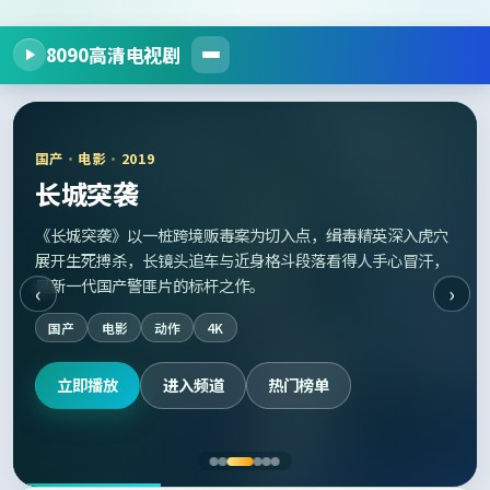
8090高清电视剧
国产
·
电影
·
2019
长城突袭
《长城突袭》以一桩跨境贩毒案为切入点，缉毒精英深入虎穴
展开生死搏杀，长镜头追车与近身格斗段落看得人手心冒汗，
是新一代国产警匪片的标杆之作。
‹
›
国产
电影
动作
4K
立即播放
进入频道
热门榜单