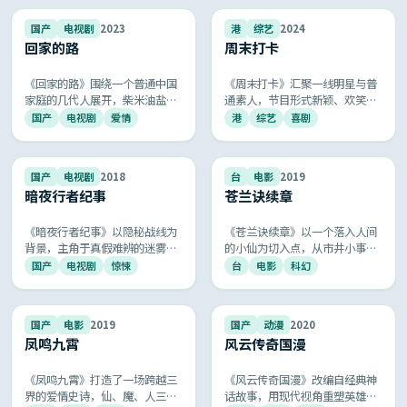
国的厚重与浪漫。
进，再现共和国谍战岁月的紧张
与荣光。
9.5
9.5
国产
电视剧
2023
港
综艺
2024
回家的路
周末打卡
《回家的路》围绕一个普通中国
《周末打卡》汇聚一线明星与普
家庭的几代人展开，柴米油盐里
通素人，节目形式新颖、欢笑与
见真情，欢笑泪水中传递温暖，
感动并存，每期主题贴近生活，
国产
电视剧
爱情
港
综艺
喜剧
是最具共鸣的国产家庭伦理剧，
是周末家庭休闲的优质综艺选
让人看完会想给爸妈打个电话。
择。
9.4
9.4
国产
电视剧
2018
台
电影
2019
暗夜行者纪事
苍兰诀续章
《暗夜行者纪事》以隐秘战线为
《苍兰诀续章》以一个落入人间
背景，主角于真假难辨的迷雾中
的小仙为切入点，从市井小事讲
执行任务，每一次接头都暗藏杀
到天劫大战，喜剧、动作、玄幻
国产
电视剧
惊悚
台
电影
科幻
机，剧情环环相扣，悬念层层递
气质兼具，被誉为国漫审美迁移
进，再现共和国谍战岁月的紧张
到真人电影的杰作。
与荣光。
9.4
9.4
国产
电影
2019
国产
动漫
2020
凤鸣九霄
风云传奇国漫
《凤鸣九霄》打造了一场跨越三
《风云传奇国漫》改编自经典神
界的爱情史诗，仙、魔、人三界
话故事，用现代视角重塑英雄成